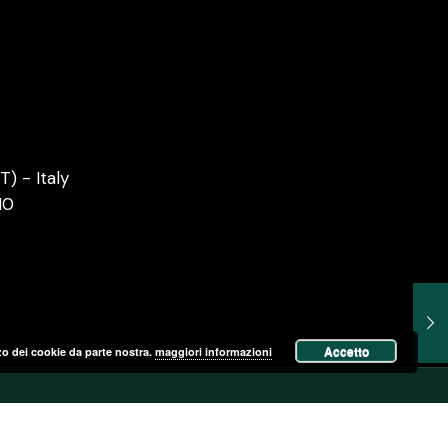
) - Italy
10
Accetto
izzo dei cookie da parte nostra.
maggiori informazioni
erved. By
Mostachos