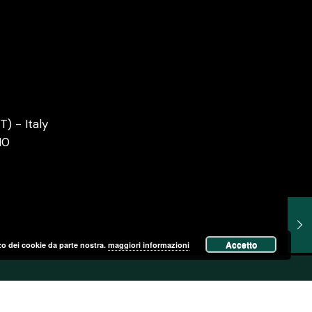
) - Italy
10
Accetto
izzo dei cookie da parte nostra.
maggiori informazioni
erved. By
Mostachos